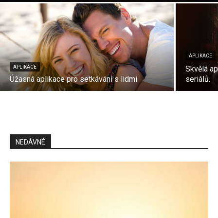
APLIKACE
APLIKACE
Skvělá ap
Úžasná aplikace pro setkávání s lidmi
seriálů.
NEDÁVNÉ