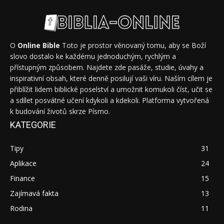
O
Online Bible
Toto je prostor věnovaný tomu, aby se Boží
slovo dostalo ke každému jednoduchým, rychlým a
přístupným způsobem. Najdete zde pasáže, studie, úvahy a
inspirativní obsah, které denně posilují vaši víru. Naším cílem je
přiblížit lidem biblické poselství a umožnit komukoli číst, učit se
a sdílet posvátné učení kdykoli a kdekoli. Platforma vytvořená
k budování životů skrze Písmo.
KATEGORIE
Tipy
31
Aplikace
24
Finance
15
Zajímavá fakta
13
Rodina
11