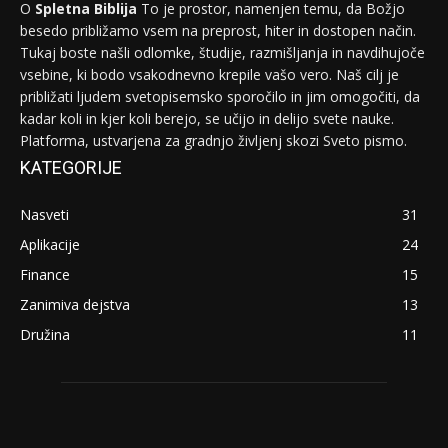
O
Spletna Biblija
To je prostor, namenjen temu, da Božjo
besedo približamo vsem na preprost, hiter in dostopen način.
Tukaj boste našli odlomke, študije, razmišljanja in navdihujoče
vsebine, ki bodo vsakodnevno krepile vašo vero. Naš cilj je
približati ljudem svetopisemsko sporočilo in jim omogočiti, da
kadar koli in kjer koli berejo, se učijo in delijo svete nauke.
Platforma, ustvarjena za gradnjo življenj skozi Sveto pismo.
KATEGORIJE
Nasveti
31
Aplikacije
24
Finance
15
Zanimiva dejstva
13
Družina
11