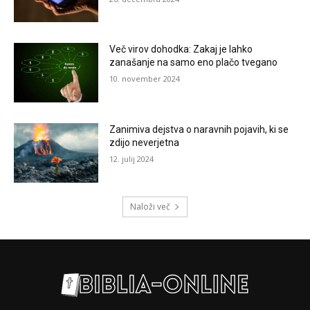
Več virov dohodka: Zakaj je lahko
zanašanje na samo eno plačo tvegano
10. november 2024
Zanimiva dejstva o naravnih pojavih, ki se
zdijo neverjetna
12. julij 2024
Naloži več