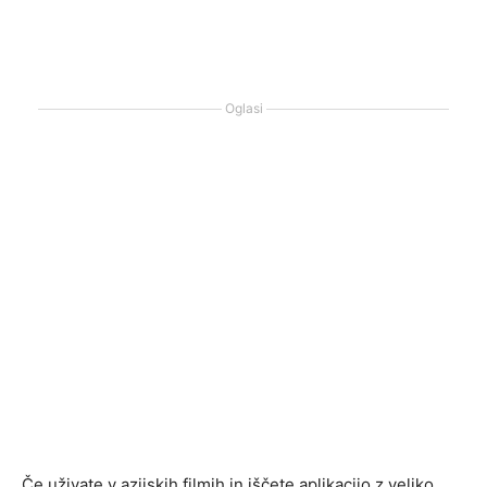
Oglasi
Če uživate v azijskih filmih in iščete aplikacijo z veliko